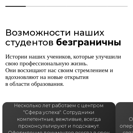
Возможности наших
студентов
безграничны
Истории наших учеников, которые улучшили
свою профессиональную жизнь.
Они восхищают нас своим стремлением и
вдохновляют на новые открытия
в области образования.
Несколько лет работаем с центром
"Сфера успеха". Сотрудники
компетентные, вежливые, всегда
О
проконсультируют и подскажут.
опер
Оформление документов всегда в срок
свя