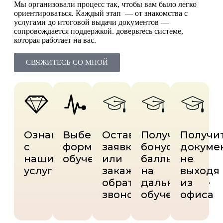
Мы организовали процесс так, чтобы вам было легко
ориентироваться. Каждый этап — от знакомства с
услугами до итоговой выдачи документов —
сопровождается поддержкой. доверьтесь системе,
которая работает на вас.
СВЯЖИТЕСЬ СО МНОЙ
Ознакомьтесь
Выберите
Оставьте
Получите
Получи
с
формат
заявку
бонусные
докуме
нашими
обучения
или
баллы
не
услугами
закажите
на
выходя
обратный
дальнейшее
из
звонок
обучение
офиса