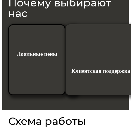
Почему выбирают
нас
Экосистема
Лояльные цены
можно
заказать
все
Клиентская поддержка
в
одном
месте
Схема работы