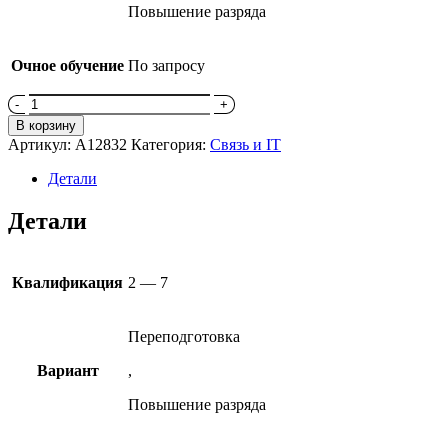
Повышение разряда
Очное обучение
По запросу
Количество
товара
В корзину
Электромонтер
Артикул:
A12832
Категория:
Связь и IT
охранно-
пожарной
Детали
сигнализации
Детали
Квалификация
2 — 7
Переподготовка
Вариант
,
Повышение разряда