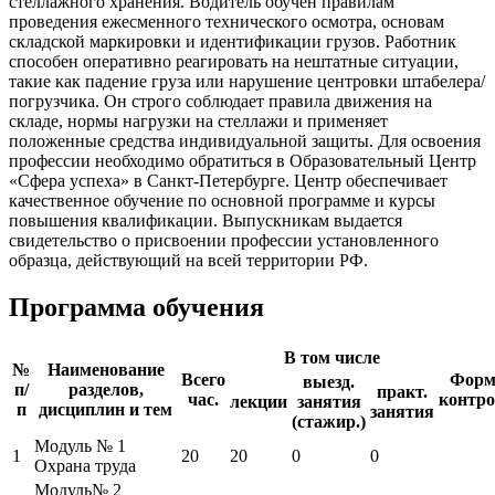
стеллажного хранения. Водитель обучен правилам
проведения ежесменного технического осмотра, основам
складской маркировки и идентификации грузов. Работник
способен оперативно реагировать на нештатные ситуации,
такие как падение груза или нарушение центровки штабелера/
погрузчика. Он строго соблюдает правила движения на
складе, нормы нагрузки на стеллажи и применяет
положенные средства индивидуальной защиты. Для освоения
профессии необходимо обратиться в Образовательный Центр
«Сфера успеха» в Санкт-Петербурге. Центр обеспечивает
качественное обучение по основной программе и курсы
повышения квалификации. Выпускникам выдается
свидетельство о присвоении профессии установленного
образца, действующий на всей территории РФ.
Программа обучения
В том числе
№
Наименование
Всего
Форм
выезд.
п/
разделов,
практ.
час.
контр
лекции
занятия
п
дисциплин и тем
занятия
(стажир.)
Модуль № 1
1
20
20
0
0
Охрана труда
Модуль№ 2