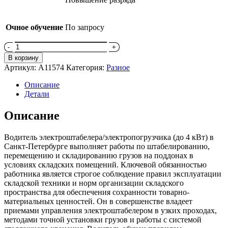
Очное обучение
По запросу
Количество
товара
В корзину
Водитель
Артикул:
A11574
Категория:
Разное
электроштабелера
и
Описание
электропогрузчика
Детали
с
мощностью
Описание
двигателя
до
Водитель электроштабелера/электропогрузчика (до 4 кВт) в
4
Санкт-Петербурге выполняет работы по штабелированию,
кВт
перемещению и складированию грузов на поддонах в
условиях складских помещений. Ключевой обязанностью
работника является строгое соблюдение правил эксплуатации
складской техники и норм организации складского
пространства для обеспечения сохранности товарно-
материальных ценностей. Он в совершенстве владеет
приемами управления электроштабелером в узких проходах,
методами точной установки грузов и работы с системой